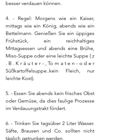
besser verdauen können.
4. - Regel: Morgens wie ein Kaiser, 
mittags wie ein König, abends wie ein 
Bettelmann. Genießen Sie ein üppiges 
Frühstück, ein reichhaltiges 
Mittagsessen und abends eine Brühe, 
Miso-Suppe oder eine leichte Suppe ( z 
. B . K r ä u t e r - , To m a t e n - o d e r 
Süßkartoffelsuppe..kein Fleich, nur 
leichte Kost).
5. - Essen Sie abends kein frisches Obst 
oder Gemüse, da dies faulige Prozesse 
im Verdauungstrakt fördert.
6. - Trinken Sie tagsüber 2 Liter Wasser. 
Säfte, Brausen und Co. sollten nicht 
täglich getrunken werden.