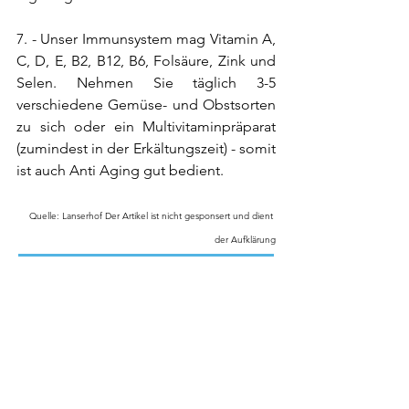
7. - Unser Immunsystem mag Vitamin A, 
C, D, E, B2, B12, B6, Folsäure, Zink und 
Selen. Nehmen Sie täglich 3-5 
verschiedene Gemüse- und Obstsorten 
zu sich oder ein Multivitaminpräparat 
(zumindest in der Erkältungszeit) - somit 
ist auch Anti Aging gut bedient.
Quelle: Lanserhof Der Artikel ist nicht gesponsert und dient 
der Aufklärung
A. Vampel I Heilpraktikerin I Neusser Straße 
14 I 50670 Köln I 
info@heilpraktikerin-vampel-
koeln.de