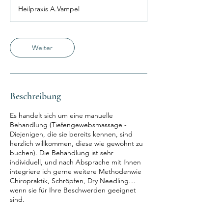
t
Heilpraxis A.Vampel
d
1
5
M
Weiter
i
n
.
Beschreibung
Es handelt sich um eine manuelle
Behandlung (Tiefengewebsmassage -
Diejenigen, die sie bereits kennen, sind
herzlich willkommen, diese wie gewohnt zu
buchen). Die Behandlung ist sehr
individuell, und nach Absprache mit Ihnen
integriere ich gerne weitere Methodenwie
Chiropraktik, Schröpfen, Dry Needling…
wenn sie für Ihre Beschwerden geeignet
sind.